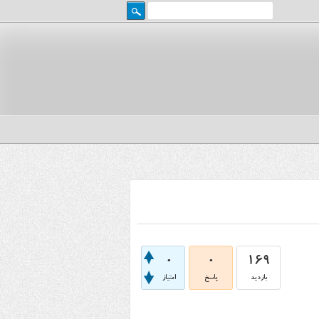
0
0
169
بازدید
پاسخ
امتیاز