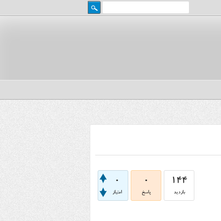
0
0
144
بازدید
پاسخ
امتیاز