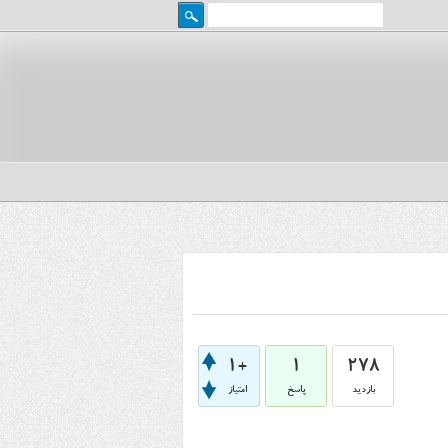
+1
1
278
بازدید
پاسخ
امتیاز