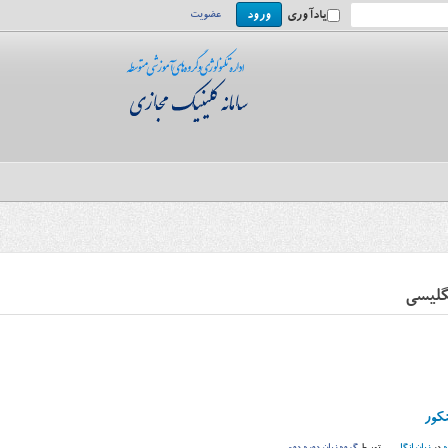
یادآوری
عضویت
گلیسی
نکور