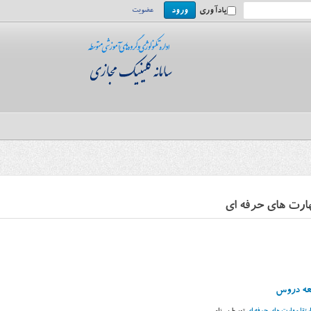
یادآوری
عضویت
هارت های حرفه ای
لعه دروس