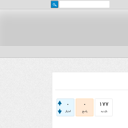
0
0
177
بازدید
پاسخ
امتیاز